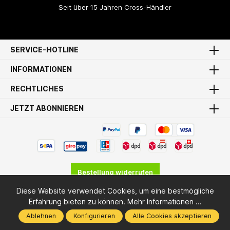
Seit über 15 Jahren Cross-Händler
SERVICE-HOTLINE
INFORMATIONEN
RECHTLICHES
JETZT ABONNIEREN
Bestellung widerrufen
Diese Website verwendet Cookies, um eine bestmögliche
* Alle Preise inkl. gesetzl. Mehrwertsteuer zzgl.
Versandkosten
Erfahrung bieten zu können.
Mehr Informationen ...
und ggf. Nachnahmegebühren, wenn nicht anders angegeben.
Ablehnen
Konfigurieren
Alle Cookies akzeptieren
© 2009 - 2026 MX-Bude