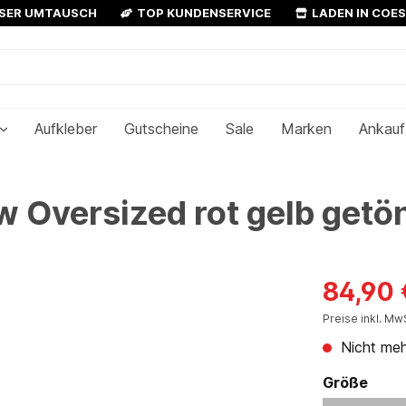
OSER UMTAUSCH
TOP KUNDENSERVICE
LADEN IN COE
Aufkleber
Gutscheine
Sale
Marken
Ankauf
 Oversized rot gelb getö
84,90 
Preise inkl. Mw
Nicht meh
Größe