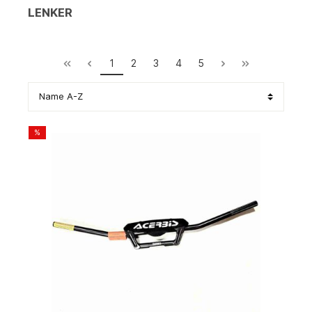
LENKER
1
2
3
4
5
%