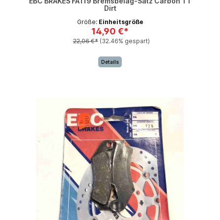
EBC BRAKES FA119 Bremsbelag-Satz Carbon TT
Dirt
Größe:
Einheitsgröße
14,90 €*
22,06 €*
(32.46% gespart)
Details