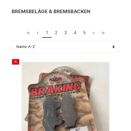
BREMSBELÄGE & BREMSBACKEN
1
2
3
4
5
%