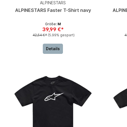
ALPINESTARS
ALPINESTARS Faster T-Shirt navy
ALPIN
Größe:
M
39,99 €*
42,54 €*
(5.99% gespart)
4
Details