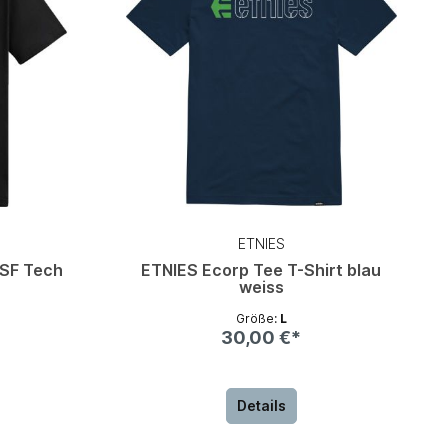
ETNIES
CSF Tech
ETNIES Ecorp Tee T-Shirt blau
weiss
Größe:
L
30,00 €*
Details