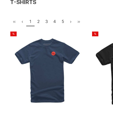
T-SHIRTS
1
2
3
4
5
%
%