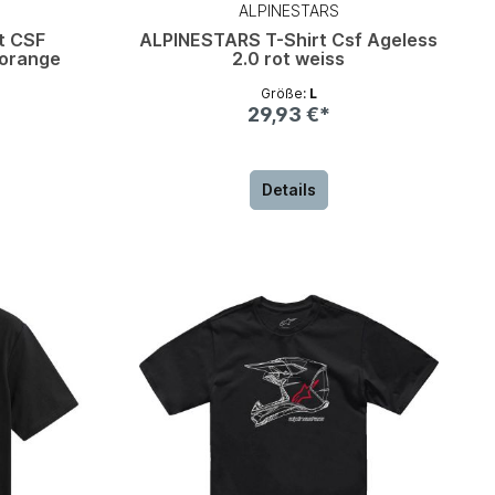
ALPINESTARS
t CSF
ALPINESTARS T-Shirt Csf Ageless
 orange
2.0 rot weiss
Größe:
L
29,93 €*
Details