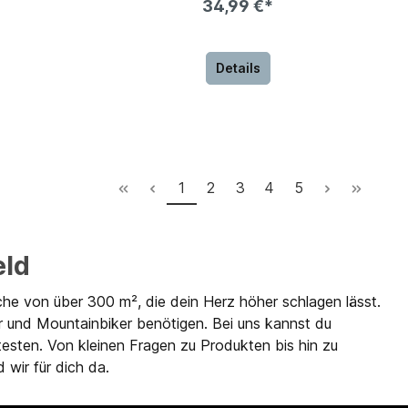
34,99 €*
Details
1
2
3
4
5
eld
che von über 300 m², die dein Herz höher schlagen lässt.
r und Mountainbiker benötigen. Bei uns kannst du
testen. Von kleinen Fragen zu Produkten bis hin zu
 wir für dich da.