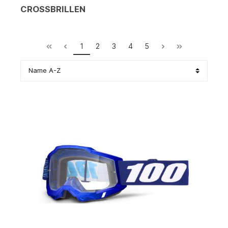
CROSSBRILLEN
1
2
3
4
5