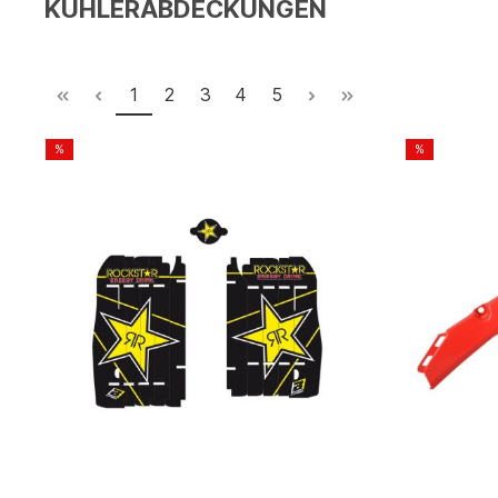
KÜHLERABDECKUNGEN
1
2
3
4
5
%
%