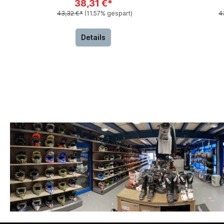
38,31 €*
43,32 €*
(11.57% gespart)
4
Details