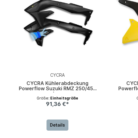
CYCRA
CYCRA Kühlerabdeckung
CYC
Powerflow Suzuki RMZ 250/450
Powerfl
schwarz
Größe:
Einheitsgröße
91,36 €*
Details