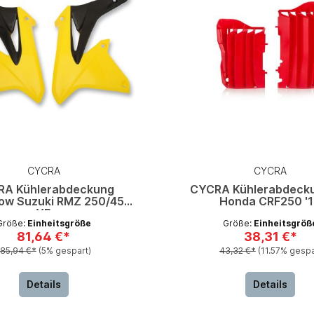
CYCRA
CYCRA
RA Kühlerabdeckung
CYCRA Kühlerabdecku
ow Suzuki RMZ 250/450
Honda CRF250 '
YE
Größe:
Einheitsgröße
Größe:
Einheitsgröß
81,64 €*
38,31 €*
85,94 €*
(5% gespart)
43,32 €*
(11.57% gespa
Details
Details