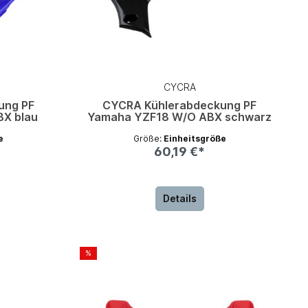
CYCRA
ung PF
CYCRA Kühlerabdeckung PF
X blau
Yamaha YZF18 W/O ABX schwarz
e
Größe:
Einheitsgröße
60,19 €*
Details
%