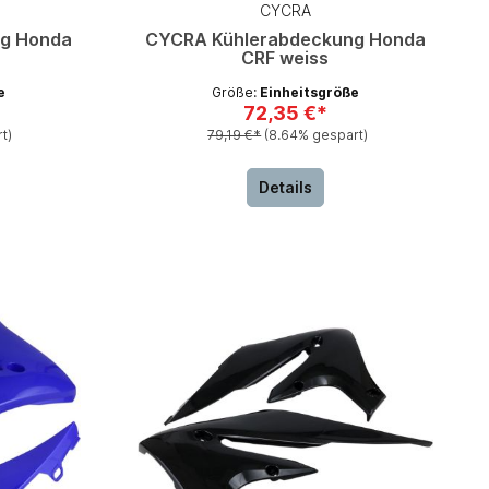
CYCRA
g Honda
CYCRA Kühlerabdeckung Honda
CRF weiss
e
Größe:
Einheitsgröße
72,35 €*
t)
79,19 €*
(8.64% gespart)
Details