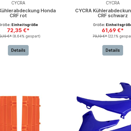
CYCRA
CYCRA
Kühlerabdeckung Honda
CYCRA Kühlerabdeckun
CRF rot
CRF schwarz
Größe:
Einheitsgröße
Größe:
Einheitsgröß
72,35 €*
61,69 €*
9,19 €*
(8.64% gespart)
79,19 €*
(22.1% gespar
Details
Details