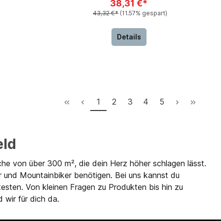
38,31 €*
43,32 €*
(11.57% gespart)
Details
1
2
3
4
5
eld
che von über 300 m², die dein Herz höher schlagen lässt.
r und Mountainbiker benötigen. Bei uns kannst du
testen. Von kleinen Fragen zu Produkten bis hin zu
 wir für dich da.