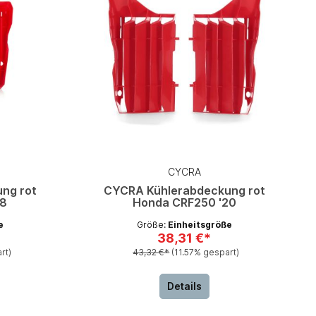
CYCRA
ng rot
CYCRA Kühlerabdeckung rot
18
Honda CRF250 '20
e
Größe:
Einheitsgröße
38,31 €*
rt)
43,32 €*
(11.57% gespart)
Details