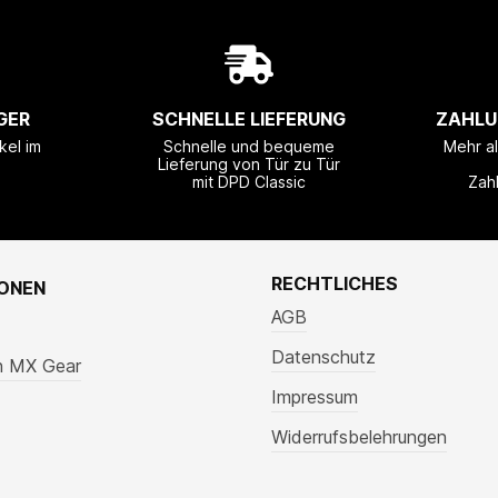
GER
SCHNELLE LIEFERUNG
ZAHLU
kel im
Schnelle und bequeme
Mehr a
Lieferung von Tür zu Tür
mit DPD Classic
Zah
RECHTLICHES
IONEN
AGB
Datenschutz
n MX Gear
Impressum
Widerrufsbelehrungen