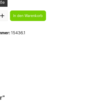
öße
In den Warenkorb
mmer:
15436.1
r"