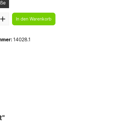
öße
In den Warenkorb
mmer:
14028.1
t"