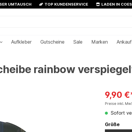
OSER UMTAUSCH
TOP KUNDENSERVICE
LADEN IN COE
Aufkleber
Gutscheine
Sale
Marken
Ankauf
eibe rainbow verspiegel
9,90 €
Preise inkl. Mw
Sofort ver
Größe