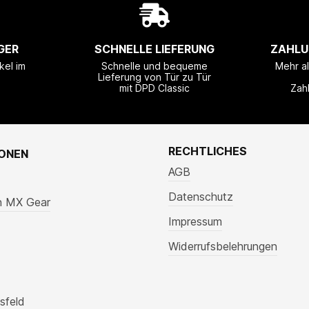
GER
SCHNELLE LIEFERUNG
ZAHLU
kel im
Schnelle und bequeme
Mehr a
Lieferung von Tür zu Tür
mit DPD Classic
Zah
RECHTLICHES
IONEN
AGB
Datenschutz
n MX Gear
Impressum
Widerrufsbelehrungen
sfeld