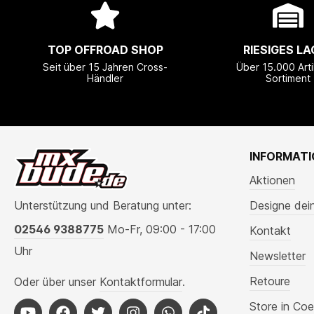
TOP OFFROAD SHOP
RIESIGES LA
Seit über 15 Jahren Cross-
Über 15.000 Arti
Händler
Sortiment
INFORMAT
Aktionen
Unterstützung und Beratung unter:
Designe dei
02546 9388775
Mo-Fr, 09:00 - 17:00
Kontakt
Uhr
Newsletter
Retoure
Oder über unser
Kontaktformular
.
Store in Coe