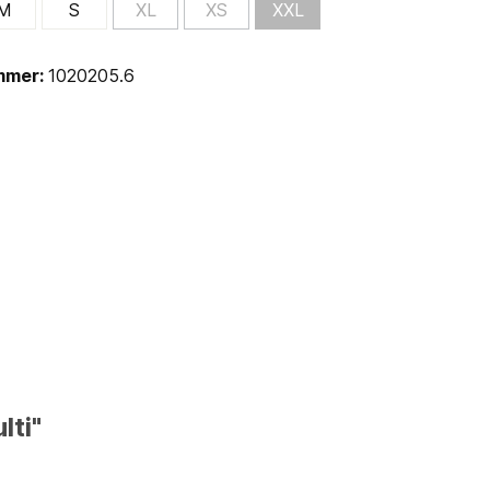
M
S
XL
XS
XXL
mmer:
1020205.6
ti"