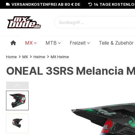
VERSANDKOSTENFREI AB 80 € DE
14 TAGE KOSTENL
MX
MTB
Freizeit
Teile & Zubehör
Home
MX
Helme
MX Helme
ONEAL 3SRS Melancia M