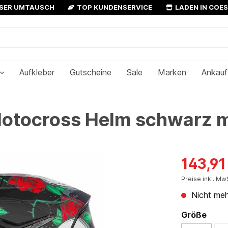
OSER UMTAUSCH
TOP KUNDENSERVICE
LADEN IN COE
Aufkleber
Gutscheine
Sale
Marken
Ankauf
otocross Helm schwarz m
143,91
Preise inkl. Mw
Nicht meh
Größe