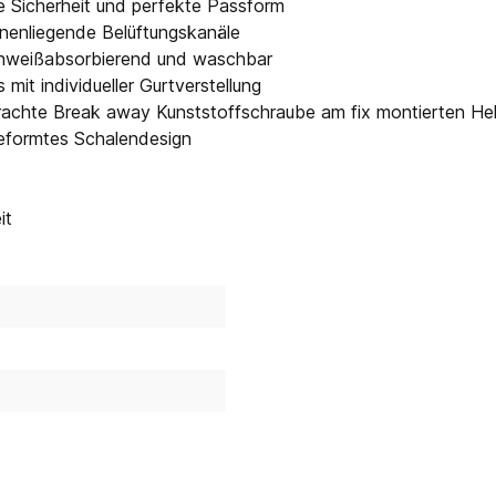
 Sicherheit und perfekte Passform
innenliegende Belüftungskanäle
schweißabsorbierend und waschbar
mit individueller Gurtverstellung
ebrachte Break away Kunststoffschraube am fix montierten He
geformtes Schalendesign
it