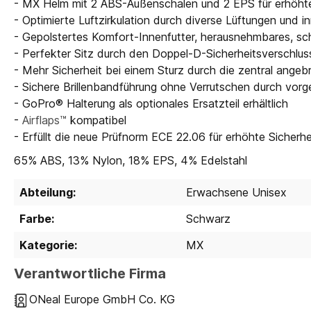
- MX Helm mit 2 ABS-Außenschalen und 2 EPS für erhöhte
- Optimierte Luftzirkulation durch diverse Lüftungen und 
- Gepolstertes Komfort-Innenfutter, herausnehmbares, 
- Perfekter Sitz durch den Doppel-D-Sicherheitsverschluss 
- Mehr Sicherheit bei einem Sturz durch die zentral ang
- Sichere Brillenbandführung ohne Verrutschen durch vor
- GoPro® Halterung als optionales Ersatzteil erhältlich
-
Airflaps™
kompatibel
- Erfüllt die neue Prüfnorm ECE 22.06 für erhöhte Sicherhe
65% ABS, 13% Nylon, 18% EPS, 4% Edelstahl
Abteilung:
Erwachsene Unisex
Farbe:
Schwarz
Kategorie:
MX
Verantwortliche Firma
ONeal Europe GmbH Co. KG