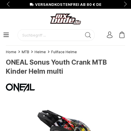
N
VERSANDKOSTENFREI AB 80 € DE
Home
MTB
Helme
Fullface Helme
ONEAL Sonus Youth Crank MTB
Kinder Helm multi