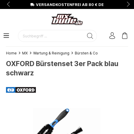
N
VERSANDKOSTENFREI AB 80 € DE
Home
MX
Wartung & Reinigung
Bürsten & Co
OXFORD Bürstenset 3er Pack blau
schwarz