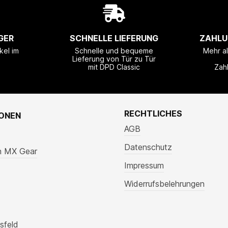
GER
SCHNELLE LIEFERUNG
ZAHLU
kel im
Schnelle und bequeme
Mehr a
Lieferung von Tür zu Tür
mit DPD Classic
Zah
RECHTLICHES
IONEN
AGB
Datenschutz
n MX Gear
Impressum
Widerrufsbelehrungen
sfeld