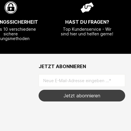
NGSSICHERHEIT
HAST DU FRAGEN?
ls 10 verschiedene
Top Kundenservice - Wir
sichere
sind hier und helfen gerne!
lungsmethoden
JETZT ABONNIEREN
Jetzt abonnieren