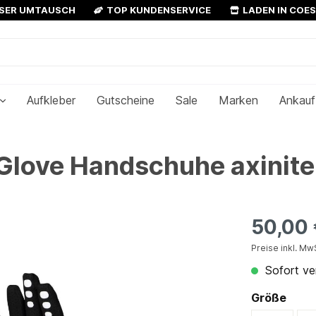
OSER UMTAUSCH
TOP KUNDENSERVICE
LADEN IN COE
Aufkleber
Gutscheine
Sale
Marken
Ankauf
Glove Handschuhe axinite
50,00
Preise inkl. Mw
Sofort ver
Größe