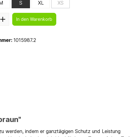
M
S
XL
XS
In den Warenkorb
mmer:
1015987.2
braun"
u werden, indem er ganztägigen Schutz und Leistung