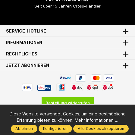
Seit über 15 Jahren Cross-Händler
SERVICE-HOTLINE
INFORMATIONEN
RECHTLICHES
JETZT ABONNIEREN
Bestellung widerrufen
Diese Website verwendet Cookies, um eine bestmögliche
* Alle Preise inkl. gesetzl. Mehrwertsteuer zzgl.
Versandkosten
Erfahrung bieten zu können.
Mehr Informationen ...
und ggf. Nachnahmegebühren, wenn nicht anders angegeben.
Ablehnen
Konfigurieren
Alle Cookies akzeptieren
© 2009 - 2026 MX-Bude