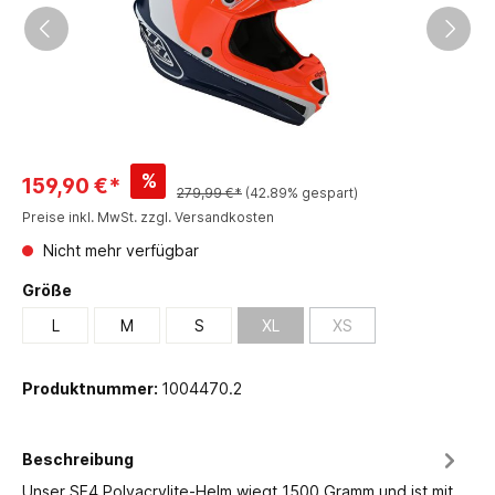
%
159,90 €*
279,99 €*
(42.89% gespart)
Preise inkl. MwSt. zzgl. Versandkosten
Nicht mehr verfügbar
Größe
L
M
S
XL
XS
Produktnummer:
1004470.2
Beschreibung
Unser SE4 Polyacrylite-Helm wiegt 1500 Gramm und ist mit